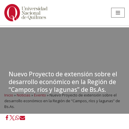
Ir
al
contenido
Nuevo Proyecto de extensión sobre el
desarrollo económico en la Región de
“Campos, ríos y lagunas” de Bs.As.
Inicio
»
Noticias
»
Evento
»
Nuevo Proyecto de extensión sobre el
desarrollo económico en la Región de “Campos, ríos y lagunas” de
Bs.As.