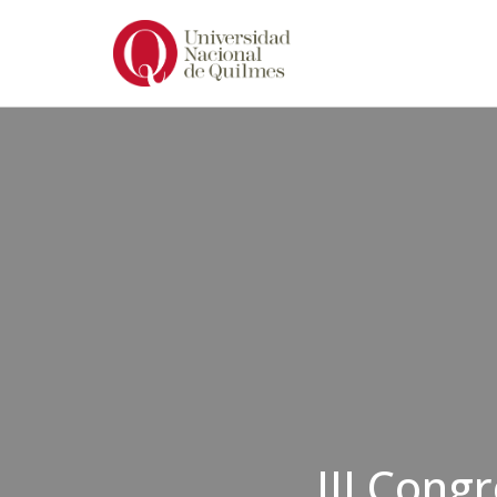
Ir
al
contenido
III Cong