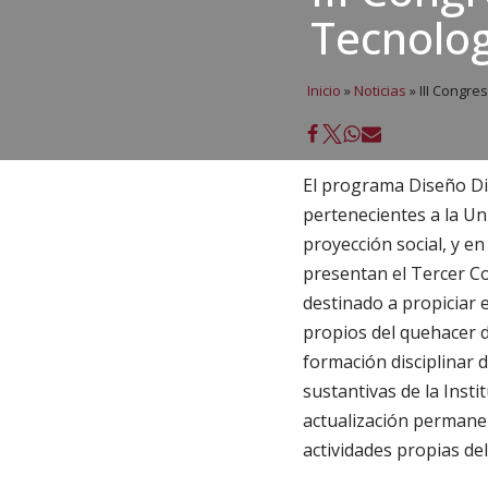
Tecnolog
Inicio
»
Noticias
»
III Congre
El programa Diseño Dig
pertenecientes a la Un
proyección social, y e
presentan el Tercer C
destinado a propiciar 
propios del quehacer de
formación disciplinar d
sustantivas de la Insti
actualización permanen
actividades propias de