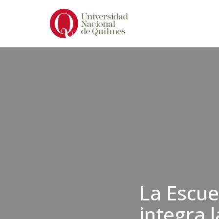
Ir
al
contenido
La Escue
integra 