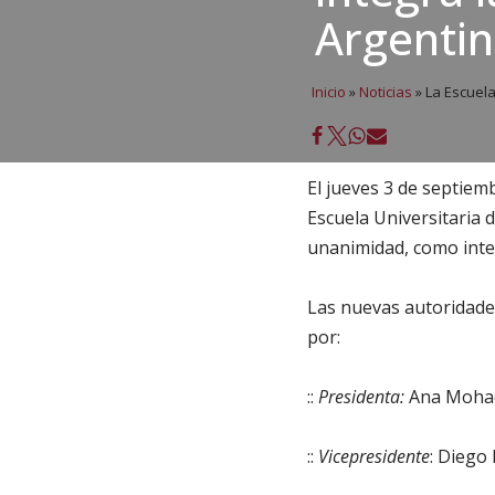
Argentin
Inicio
»
Noticias
»
La Escuela 
El jueves 3 de septiem
Escuela Universitaria 
unanimidad, como integ
Las nuevas autoridades
por:
::
Presidenta:
Ana Mohad
::
Vicepresidente
: Diego