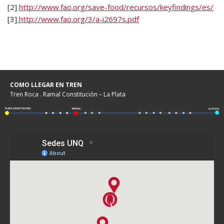
[2]
http://www.fao.org/save-food/recursos/keyfindings/es/
[3]
http://www.fao.org/3/a-i2697s.pdf
COMO LLEGAR EN TREN
Tren Roca . Ramal Constitución – La Plata