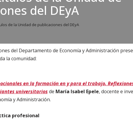
iones del DEyA
ulos de la Unidad de publicaciones del DEyA
iones del Departamento de Economía y Administración prese
oda la comunidad:
cionales en la formación en y para el trabajo. Reflexione
iantes universitarios
de
María Isabel Epele
, docente e inv
mía y Administración.
ctica profesional