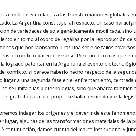
 los conflictos vinculados a las transformaciones globales en
cado. La Argentina constituye, al respecto, un caso paradig
pción de variedades de soja genéticamente modificada, sino
nto en torno al cobro de regalías por la reproducción de s
 menos que por Monsanto. Tras una serie de fallos adversos
peas, el conflicto pareció cerrarse. Pero no hizo más que em
a logrado patentar en la Argentina el evento biotecnológic
l conflicto, sí parece haberlo hecho respecto de la segund
io lugar a una segunda fase en el enfrentamiento, centrada
o no se limita a las biotecnologías, sino que abarca también 
ión gratuita para uso propio se halla permitida por la legisl
onemos indagar los orígenes y el devenir de este fenómeno.
 lugar, algunas de las transformaciones materiales de la p
 A continuación, damos cuenta del marco institucional y juríd