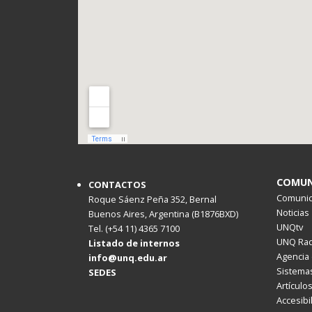
COMUN
CONTACTOS
Comunica
Roque Sáenz Peña 352, Bernal
Noticias
Buenos Aires, Argentina (B1876BXD)
UNQtv
Tel. (+54 11) 4365 7100
UNQ Rad
Listado de internos
Agencia 
info@unq.edu.ar
Sistemas
SEDES
Artículo
Accesibi