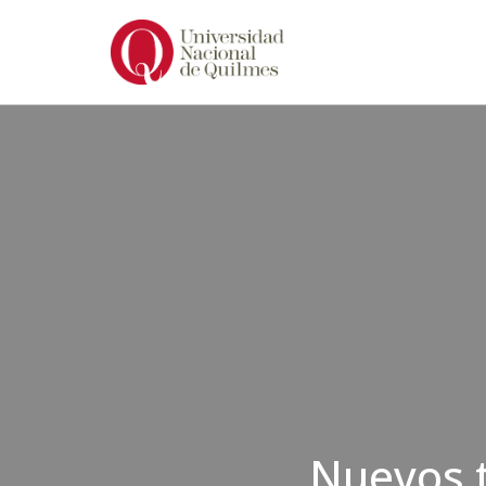
Ir
al
contenido
Nuevos t