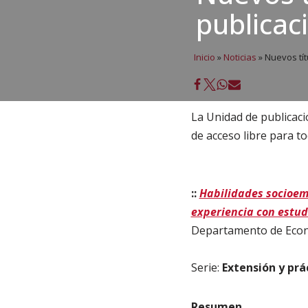
publicac
Inicio
»
Noticias
»
Nuevos tít
La Unidad de publicac
de acceso libre para t
::
Habilidades socioemo
experiencia con estud
Departamento de Econo
Serie:
Extensión y prá
Resumen