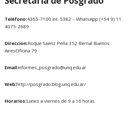
Secretaría de Posgrado
Teléfono:
4365-7100 int. 5382 – WhatsApp (+54 9) 11
4075-2689
Direccion:
Roque Saenz Peña 352 Bernal Buenos
AiresOficina 79
Email:
informes_posgrado@unq.edu.ar
Web:
http://posgrado.blog.unq.edu.ar/
Horarios:
Lunes a viernes de 9 a 16 horas