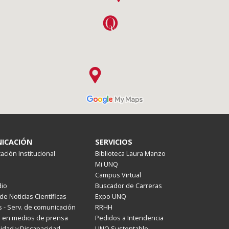
ICACIÓN
SERVICIOS
ción Institucional
Biblioteca Laura Manzo
Mi UNQ
Campus Virtual
io
Buscador de Carreras
de Noticias Científicas
Expo UNQ
 - Serv. de comunicación
RRHH
s en medios de prensa
Pedidos a Intendencia
lidad y Discapacidad
UNQ Sustentable