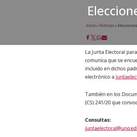
Eleccio
Inicio
»
Noticias
»
Eleccione
La Junta Electoral par
comunica que se encu
incluido en dichos pad
electrónico a
juntaele
También en los Docume
(CS) 241/20 que convoc
Consultas:
juntaelectoral@unq.ed