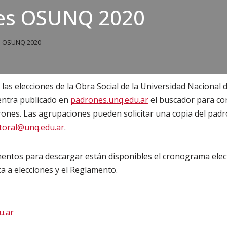
nes OSUNQ 2020
s OSUNQ 2020
a las elecciones de la Obra Social de la Universidad Naciona
entra publicado en
padrones.unq.edu.ar
el buscador para cor
rones. Las agrupaciones pueden solicitar una copia del pad
ctoral@unq.edu.ar
.
ntos para descargar están disponibles el cronograma elect
a a elecciones y el Reglamento.
u.ar