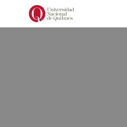
Ir
al
contenido