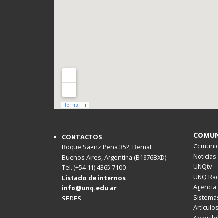
COMUN
CONTACTOS
Comunica
Roque Sáenz Peña 352, Bernal
Noticias
Buenos Aires, Argentina (B1876BXD)
UNQtv
Tel. (+54 11) 4365 7100
UNQ Rad
Listado de internos
Agencia 
info@unq.edu.ar
Sistemas
SEDES
Artículo
Accesibi