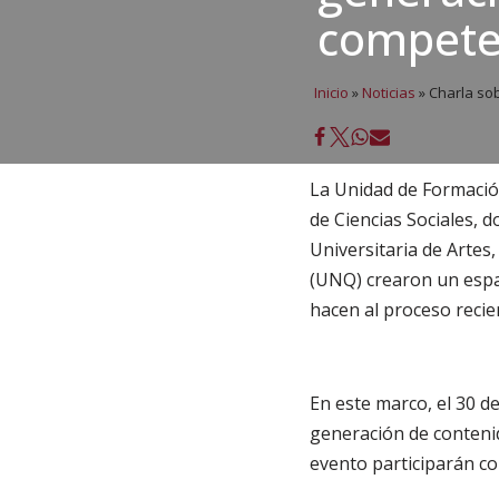
competen
Inicio
»
Noticias
»
Charla sob
La Unidad de Formació
de Ciencias Sociales, 
Universitaria de Artes
(UNQ) crearon un espac
hacen al proceso recien
En este marco, el 30 de
generación de contenido
evento participarán c