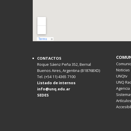
COMUN
CONTACTOS
Comunica
Roque Sáenz Peña 352, Bernal
Noticias
Buenos Aires, Argentina (B1876BXD)
UNQtv
Tel. (+54 11) 4365 7100
UNQ Rad
Listado de internos
Agencia 
info@unq.edu.ar
Sistemas
SEDES
Artículo
Accesibi