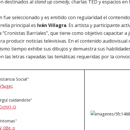
ón destinados al
stand up comedy,
charlas TED y espacios en l
n fue seleccionado y es emitido con regularidad el conteni
rella principal es
Iván Villagra
. Es artista y participante act
 “Cronistas Barriales”, que tiene como objetivo capacitar a 
ra producir noticias televisivas. En el contenido audiovisual 
mismo tiempo exhibe sus dibujos y demuestra sus habilidades 
 en las letras rapeadas las temáticas requeridas por la convoc
stancia Social"
GY5ugec
eguí cuidandote"
rOchX1-Q
Síntomas"
sW_0Be_o