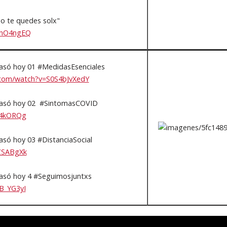
o te quedes solx"
JQnO4ngEQ
asó hoy 01 #MedidasEsenciales
.com/watch?v=S0S4bJvXedY
pasó hoy 02 #SintomasCOVID
sr4kORQg
só hoy 03 #DistanciaSocial
1ZSABgXk
asó hoy 4 #Seguimosjuntxs
JB_YG3yI