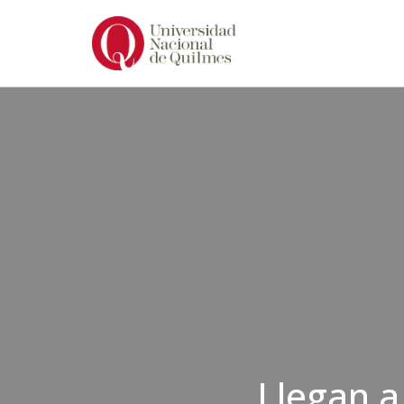
Ir
al
contenido
Llegan a