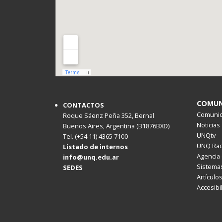
COMUN
CONTACTOS
Comunica
Roque Sáenz Peña 352, Bernal
Noticias
Buenos Aires, Argentina (B1876BXD)
UNQtv
Tel. (+54 11) 4365 7100
UNQ Rad
Listado de internos
Agencia 
info@unq.edu.ar
Sistemas
SEDES
Artículo
Accesibi