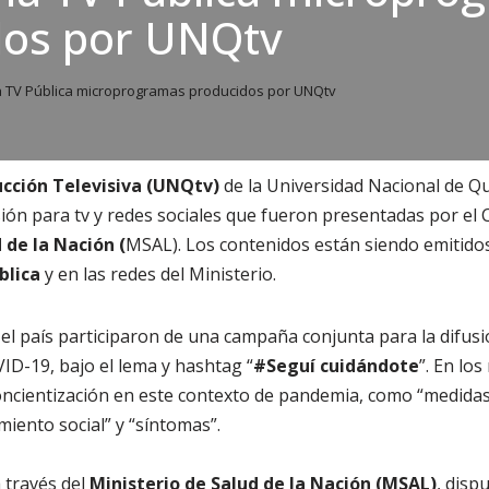
dos por UNQtv
a TV Pública microprogramas producidos por UNQtv
cción Televisiva (UNQtv)
de la Universidad Nacional de Q
sión para tv y redes sociales que fueron presentadas por el 
 de la Nación (
MSAL). Los contenidos están siendo emitidos
blica
y en las redes del Ministerio.
el país participaron de una campaña conjunta para la difusi
ID-19, bajo el lema y hashtag “
#Seguí cuidándote
”. En lo
oncientización en este contexto de pandemia, como “medidas
amiento social” y “síntomas”.
 través del
Ministerio de Salud de la Nación (MSAL)
, disp