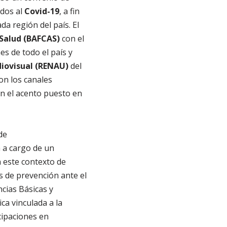
ados al
Covid-19
, a fin
da región del país. El
 Salud (BAFCAS)
con el
es de todo el país y
iovisual (RENAU)
del
on los canales
on el acento puesto en
de
á a cargo de un
n este contexto de
 de prevención ante el
cias Básicas y
ca vinculada a la
cipaciones en