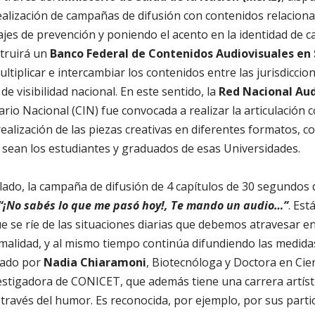
ealización de campañas de difusión con contenidos relacion
jes de prevención y poniendo el acento en la identidad de ca
truirá un
Banco Federal de Contenidos Audiovisuales en
ultiplicar e intercambiar los contenidos entre las jurisdiccion
e visibilidad nacional. En este sentido, la
Red Nacional Aud
rio Nacional (CIN) fue convocada a realizar la articulación c
realización de las piezas creativas en diferentes formatos, c
 sean los estudiantes y graduados de esas Universidades.
lado, la campaña de difusión de 4 capítulos de 30 segundos 
“¡No sabés lo que me pasó hoy!, Te mando un audio…”
. Est
ue se ríe de las situaciones diarias que debemos atravesar e
alidad, y al mismo tiempo continúa difundiendo las medidas
tado por
Nadia Chiaramoni
, Biotecnóloga y Doctora en Cien
estigadora de CONICET, que además tiene una carrera artísti
a través del humor. Es reconocida, por ejemplo, por sus parti