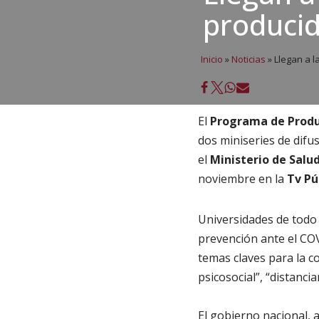
produci
Inicio
»
Noticias
»
Llegan a l
El
Programa de Produ
dos miniseries de difu
el
Ministerio de Salud
noviembre en la
Tv Pú
Universidades de todo 
prevención ante el COV
temas claves para la c
psicosocial”, “distanci
El gobierno nacional, a