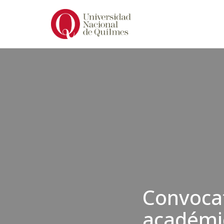
Ir
al
contenido
Convocat
académic