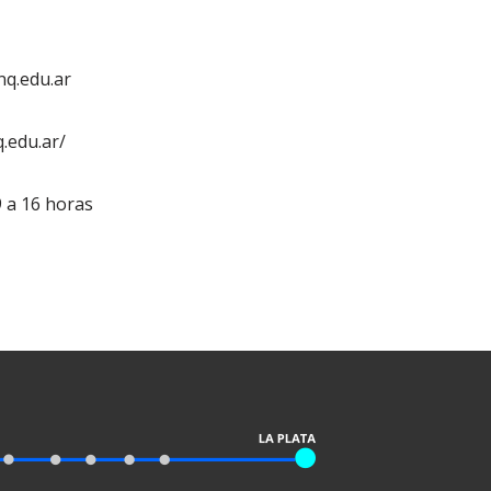
q.edu.ar
.edu.ar/
9 a 16 horas