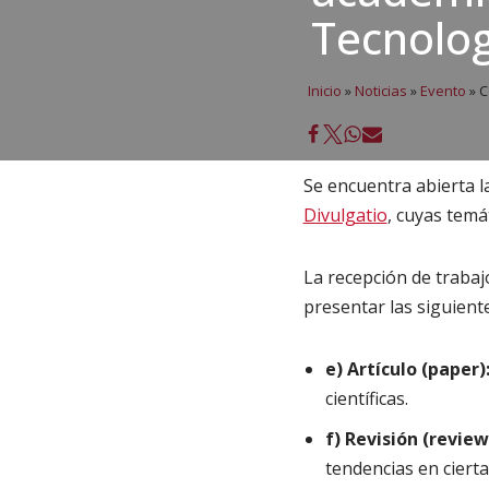
Tecnolog
Inicio
»
Noticias
»
Evento
»
C
Se encuentra abierta l
Divulgatio
, cuyas temá
La recepción de trabaj
presentar las siguient
e) Artículo (paper)
científicas.
f) Revisión (review
tendencias en ciert