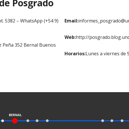
 de Posgrado
nt. 5382 – WhatsApp (+54 9)
Email:
informes_posgrado@un
Web:
http://posgrado.blog.unq
z Peña 352 Bernal Buenos
Horarios:
Lunes a viernes de 