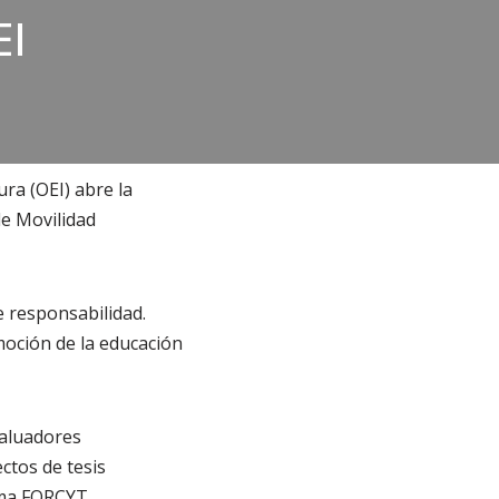
EI
ra (OEI) abre la
de Movilidad
e responsabilidad.
moción de la educación
valuadores
ctos de tesis
ama FORCYT.