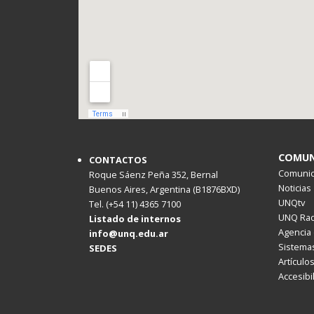
COMUN
CONTACTOS
Comunica
Roque Sáenz Peña 352, Bernal
Noticias
Buenos Aires, Argentina (B1876BXD)
UNQtv
Tel. (+54 11) 4365 7100
UNQ Rad
Listado de internos
Agencia 
info@unq.edu.ar
Sistemas
SEDES
Artículo
Accesibi