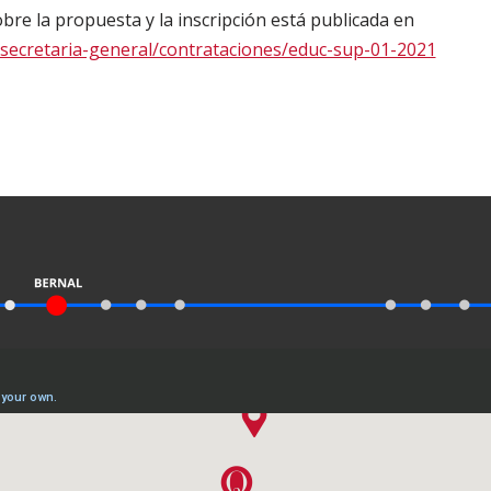
bre la propuesta y la inscripción está publicada en
as/secretaria-general/contrataciones/educ-sup-01-2021