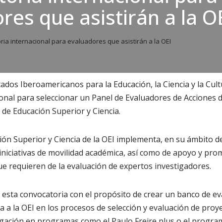
res que asistirán a la O
ia internacional para evaluadores que asistirán a la OEI
ados Iberoamericanos para la Educación, la Ciencia y la Cultu
onal para seleccionar un Panel de Evaluadores de Acciones 
de Educación Superior y Ciencia.
ión Superior y Ciencia de la OEI implementa, en su ámbito d
niciativas de movilidad académica, así como de apoyo y pro
que requieren de la evaluación de expertos investigadores.
 esta convocatoria con el propósito de crear un banco de e
a a la OEI en los procesos de selección y evaluación de proye
tigación en programas como el Paulo Freire plus o el progr