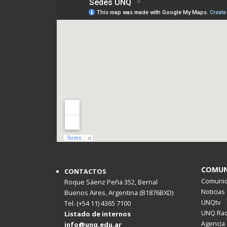
COMUN
CONTACTOS
Comunica
Roque Sáenz Peña 352, Bernal
Noticias
Buenos Aires, Argentina (B1876BXD)
UNQtv
Tel. (+54 11) 4365 7100
UNQ Rad
Listado de internos
Agencia 
info@unq.edu.ar