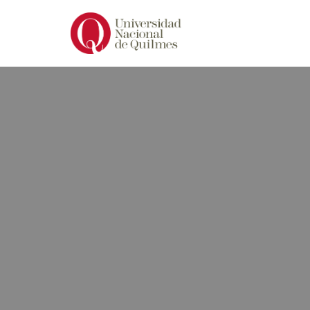
Ir
al
contenido