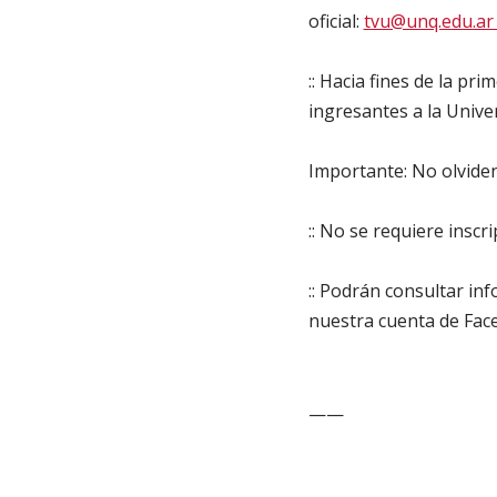
oficial:
tvu@unq.edu.a
:: Hacia fines de la p
ingresantes a la Unive
Importante: No olviden 
:: No se requiere inscr
:: Podrán consultar in
nuestra cuenta de Fa
——