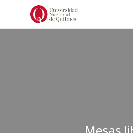
Ir
al
contenido
Mesas li