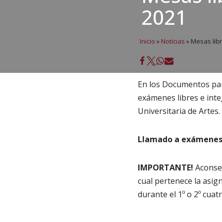
2021
Inicio
»
Noticias
»
Mesas libr
En los Documentos par
exámenes libres e inte
Universitaria de Artes.
Llamado a exámenes L
IMPORTANTE!
Aconsej
cual pertenece la asig
durante el 1º o 2º cua