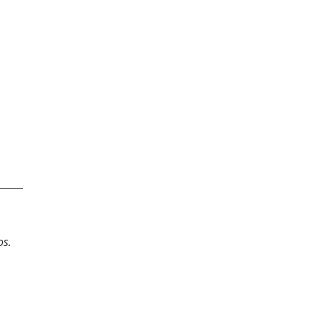
_____
os.