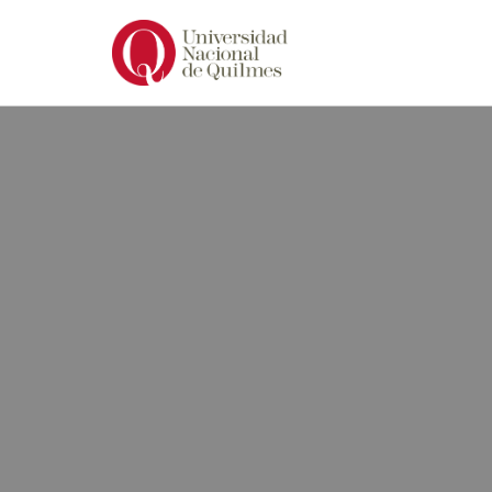
Ir
al
contenido