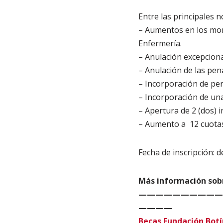
Entre las principales 
– Aumentos en los mon
Enfermería.
– Anulación excepciona
– Anulación de las pen
– Incorporación de per
– Incorporación de una
– Apertura de 2 (dos) i
– Aumento a 12 cuotas
Fecha de inscripción: de
Más información sobr
——————————
————
Becas Fundación Botí