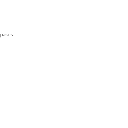
 pasos:
_____