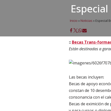
Especial
Inicio
»
Noticias
»
Especial B
::
Becas Trans-forma
Están destinadas a garan
Las becas incluyen:
Becas de apoyo económ
constan de 10 desembo
consonancia con el cal
Becas de eximición de 
y para cursos o diplom