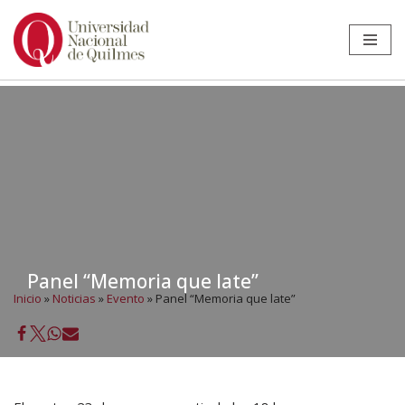
Ir
al
contenido
Panel “Memoria que late”
Inicio
»
Noticias
»
Evento
»
Panel “Memoria que late”