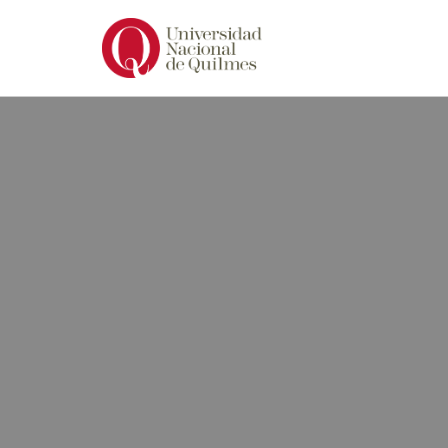
Ir
al
contenido