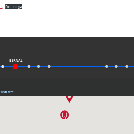
as
Descarga