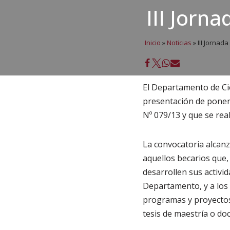
III Jorn
Inicio
»
Noticias
»
III Jornada
El Departamento de Cie
presentación de ponenc
Nº 079/13 y que se rea
La convocatoria alcanz
aquellos becarios que,
desarrollen sus activi
Departamento, y a los 
programas y proyectos 
tesis de maestría o do