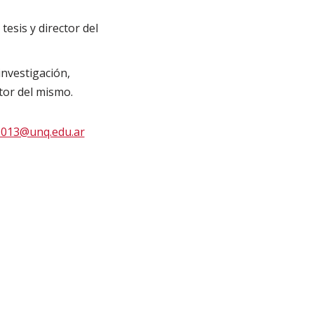
esis y director del
nvestigación,
ctor del mismo.
2013@unq.edu.ar