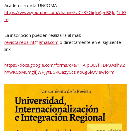
Académica de la UNCOMA:
https://www.youtube.com/channel/UCz3SOicJqAgdS8JdJ1nfG
og
La inscripción pueden realizarla al mail:
revista.redalint@gmail.com
o directamente en el siguiente
link:
https://docs.google.com/forms/d/e/1FAIpQLSf_IDP3Aslh92
hXwK6pM6mglfJWPJytB6RQazy6czlKoCg6lA/viewform