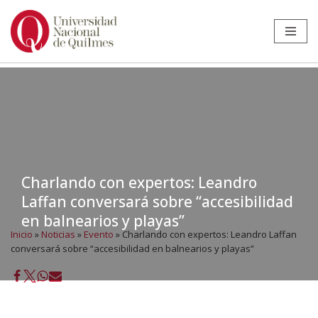
Ir
al
contenido
Charlando con expertos: Leandro
Laffan conversará sobre “accesibilidad
en balnearios y playas”
Inicio
»
Noticias
»
Evento
»
Charlando con expertos: Leandro Laffan
conversará sobre “accesibilidad en balnearios y playas”