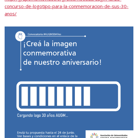
concurso-de-logotipo-para-la-conmemoracion-de-sus-30-
anos/