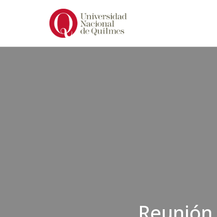
Ir
al
contenido
Reunión 