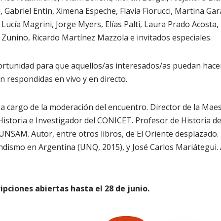
, Gabriel Entin, Ximena Espeche, Flavia Fiorucci, Martina Ga
 Lucía Magrini, Jorge Myers, Elías Palti, Laura Prado Acosta,
Zunino, Ricardo Martínez Mazzola e invitados especiales.
rtunidad para que aquellos/as interesados/as puedan hacer 
n respondidas en vivo y en directo.
á a cargo de la moderación del encuentro. Director de la Maes
 Historia e Investigador del CONICET. Profesor de Historia d
SAM. Autor, entre otros libros, de El Oriente desplazado. L
dismo en Argentina (UNQ, 2015), y José Carlos Mariátegui. A
ripciones abiertas hasta el 28 de junio.