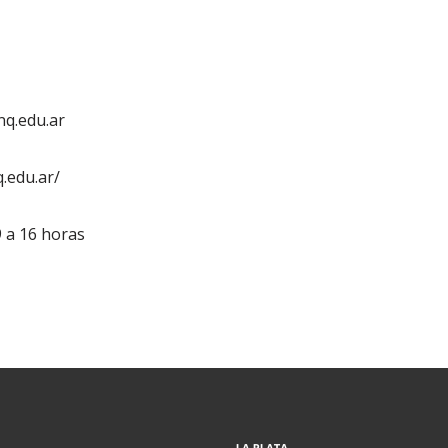
q.edu.ar
.edu.ar/
9 a 16 horas