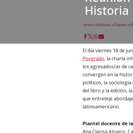
Historia 
Inicio
»
Noticias
»
Evento
»
R
El día viernes 18 de ju
Posgrado
, la charla i
los egresados/as de ca
convergen en la histori
políticos, la sociología 
del libro y la edición, 
que entreteje abordajes
latinoamericano.
Plantel docente de la
Ana Clarisa Agüero, Ca