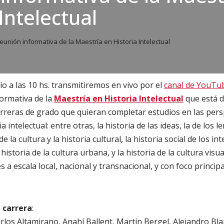
Intelectual
eunión informativa de la Maestría en Historia Intelectual
nio a las 10 hs. transmitiremos en vivo por el
canal de YouTub
nformativa de la
Maestría en Historia Intelectual
que está d
rreras de grado que quieran completar estudios en las pers
a intelectual: entre otras, la historia de las ideas, la de los
de la cultura y la historia cultural, la historia social de los int
la historia de la cultura urbana, y la historia de la cultura vis
 a escala local, nacional y transnacional, y con foco principa
 carrera
:
rlos Altamirano, Anahí Ballent, Martín Bergel, Alejandro Bl