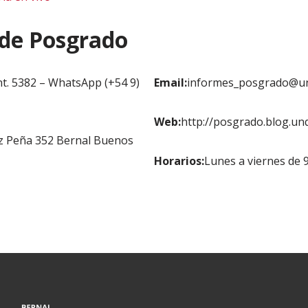
 de Posgrado
nt. 5382 – WhatsApp (+54 9)
Email:
informes_posgrado@un
Web:
http://posgrado.blog.unq
z Peña 352 Bernal Buenos
Horarios:
Lunes a viernes de 