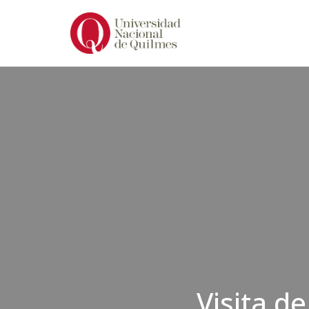
Ir
al
contenido
Visita d