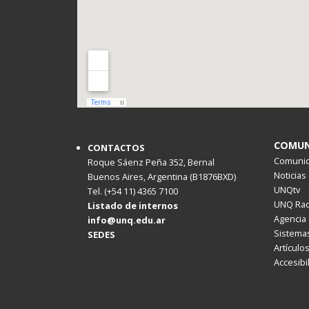
COMUN
CONTACTOS
Comunica
Roque Sáenz Peña 352, Bernal
Noticias
Buenos Aires, Argentina (B1876BXD)
UNQtv
Tel. (+54 11) 4365 7100
UNQ Rad
Listado de internos
Agencia 
info@unq.edu.ar
Sistemas
SEDES
Artículo
Accesibi