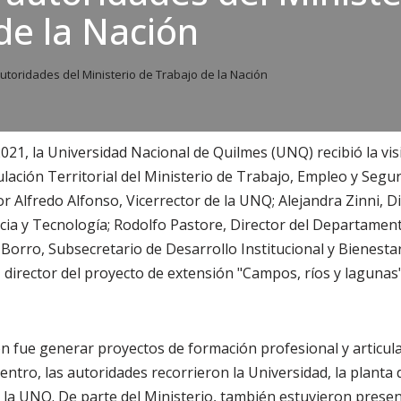
de la Nación
autoridades del Ministerio de Trabajo de la Nación
 2021, la Universidad Nacional de Quilmes (UNQ) recibió la vi
lación Territorial del Ministerio de Trabajo, Empleo y Seguri
r Alfredo Alfonso, Vicerrector de la UNQ; Alejandra Zinni, Di
ia y Tecnología; Rodolfo Pastore, Director del Departamen
Borro, Subsecretario de Desarrollo Institucional y Bienestar
irector del proyecto de extensión "Campos, ríos y lagunas" 
ión fue generar proyectos de formación profesional y articul
entro, las autoridades recorrieron la Universidad, la planta 
 la UNQ. De parte del Ministerio, también estuvieron prese