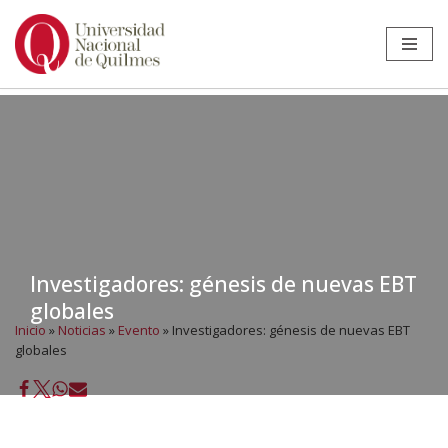
Ir
al
contenido
Investigadores: génesis de nuevas EBT
globales
Inicio
»
Noticias
»
Evento
»
Investigadores: génesis de nuevas EBT
globales