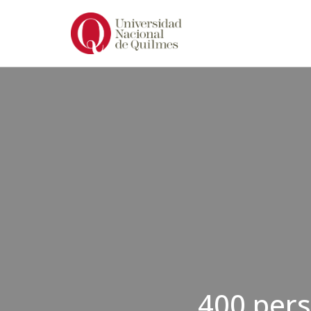
Ir
al
contenido
400 pers