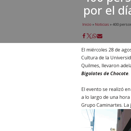
por el dí
Inicio
»
Noticias
»
400 person
El miércoles 28 de agost
Cultura de la Universi
Quilmes, llevaron adel
Bigolates de Chocote
.
El evento se realizó e
a lo largo de una hora
Grupo Caminartes. La j