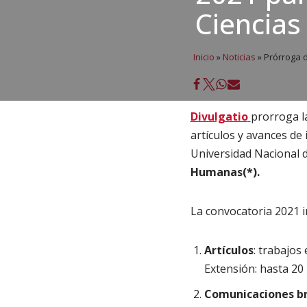
Ciencias
Inicio
»
Noticias
»
Prórroga d
Divulgatio
prorroga l
artículos y avances de
Universidad Nacional d
Humanas(*).
La convocatoria 2021 i
Artículos
: trabajos
Extensión: hasta 20
Comunicaciones br