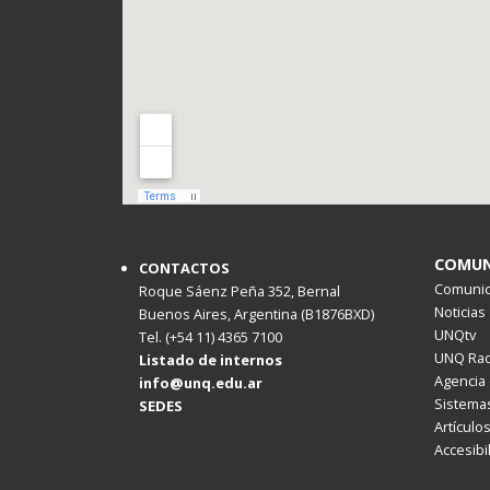
COMUN
CONTACTOS
Comunica
Roque Sáenz Peña 352, Bernal
Noticias
Buenos Aires, Argentina (B1876BXD)
UNQtv
Tel. (+54 11) 4365 7100
UNQ Rad
Listado de internos
Agencia 
info@unq.edu.ar
Sistemas
SEDES
Artículo
Accesibi