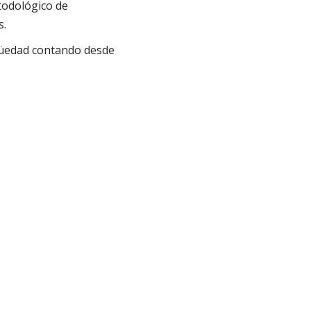
todológico de
s.
güedad contando desde