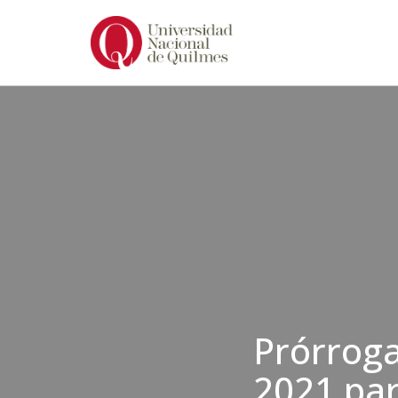
Ir
al
contenido
Prórroga
2021 par