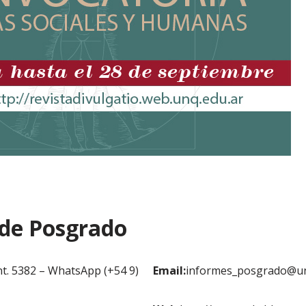
 de Posgrado
nt. 5382 – WhatsApp (+54 9)
Email:
informes_posgrado@un