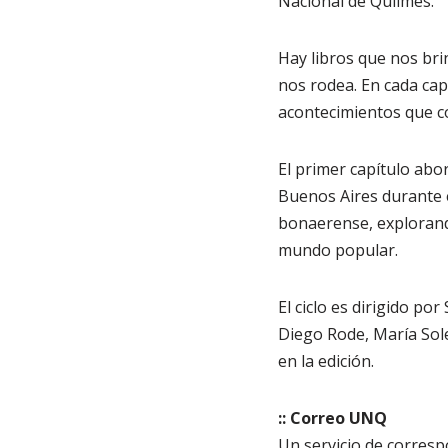
Nacional de Quilmes.
Hay libros que nos br
nos rodea. En cada cap
acontecimientos que c
El primer capítulo abor
Buenos Aires durante el
bonaerense, explorand
mundo popular.
El ciclo es dirigido po
Diego Rode, María Sole
en la edición.
:: Correo UNQ
Un servicio de corresp