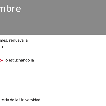
embre
lmes, renueva la
a.
o/
) o escuchando la
toria de la Universidad