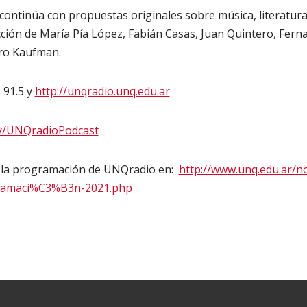
 continúa con propuestas originales sobre música, literatura,
ucción de María Pía López, Fabián Casas, Juan Quintero, Fer
dro Kaufman.
 91.5 y
http://unqradio.unq.edu.ar
.ly/UNQradioPodcast
 la programación de UNQradio en:
http://www.unq.edu.ar/no
ramaci%C3%B3n-2021.php