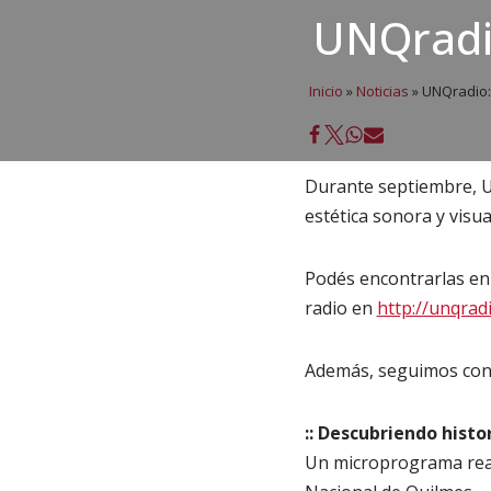
UNQradi
Inicio
»
Noticias
»
UNQradio:
Durante septiembre, UN
estética sonora y visua
Podés encontrarlas en 
radio en
http://unqrad
Además, seguimos con 
:: Descubriendo histo
Un microprograma reali