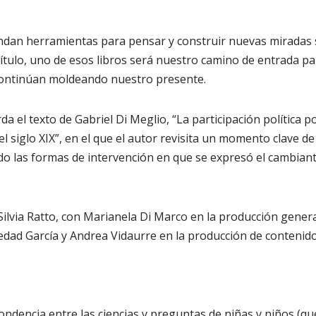
indan herramientas para pensar y construir nuevas miradas
ítulo, uno de esos libros será nuestro camino de entrada p
ontinúan moldeando nuestro presente.
da el texto de Gabriel Di Meglio, “La participación política p
 siglo XIX”, en el que el autor revisita un momento clave de l
o las formas de intervención en que se expresó el cambian
r Silvia Ratto, con Marianela Di Marco en la producción gener
dad García y Andrea Vidaurre en la producción de contenido
ondencia entre las ciencias y preguntas de niñas y niños (q