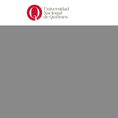
Ir
al
contenido