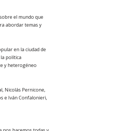
 sobre el mundo que
ara abordar temas y
opular en la ciudad de
a política
te y heterogéneo
al, Nicolás Pernicone,
s e Iván Confalonieri,
ue nos hacemos todas y