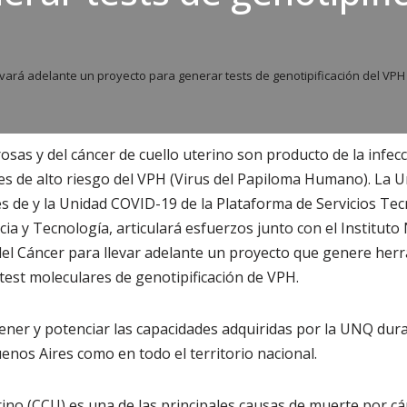
vará adelante un proyecto para generar tests de genotipificación del VPH
osas y del cáncer de cuello uterino son producto de la infec
tes de alto riesgo del VPH (Virus del Papiloma Humano). La 
s de y la Unidad COVID-19 de la Plataforma de Servicios Tec
a y Tecnología, articulará esfuerzos junto con el Instituto 
l del Cáncer para llevar adelante un proyecto que genere he
 test moleculares de genotipificación de VPH.
ener y potenciar las capacidades adquiridas por la UNQ dur
uenos Aires como en todo el territorio nacional.
erino (CCU) es una de las principales causas de muerte por c