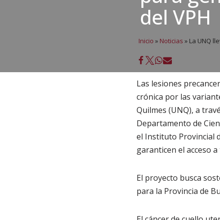
del VPH
Inicio
»
Noticias
»
La UNQ lle
Las lesiones precancer
crónica por las varian
Quilmes (UNQ), a travé
Departamento de Cienci
el Instituto Provincia
garanticen el acceso a
El proyecto busca sost
para la Provincia de B
El cáncer de cuello ut