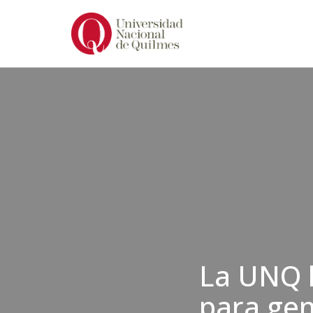
Ir
al
contenido
La UNQ l
para gen