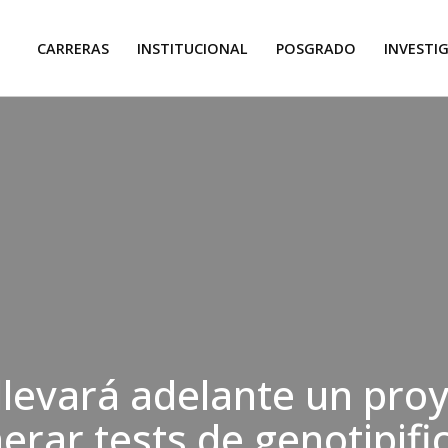
CARRERAS
INSTITUCIONAL
POSGRADO
INVESTI
levará adelante un pro
erar tests de genotipifi