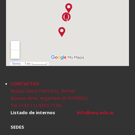
CONTACTOS
Roque Sáenz Peña 352, Bernal
Buenos Aires, Argentina (B1876BXD)
Tel. (+54 11) 4365 7100
Listado de internos
info@unq.edu.ar
SEDES