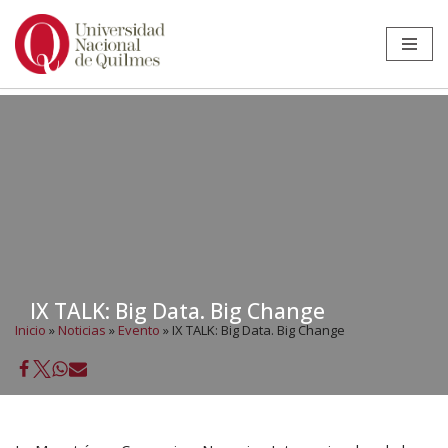
Ir
al
contenido
IX TALK: Big Data. Big Change
Inicio
»
Noticias
»
Evento
»
IX TALK: Big Data. Big Change