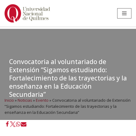
Ir
al
contenido
Convocatoria al voluntariado de
Extensión “Sigamos estudiando:
Fortalecimiento de las trayectorias y la
enseñanza en la Educación
Secundaria”
Inicio
»
Noticias
»
Evento
»
Convocatoria al voluntariado de Extensión
“Sigamos estudiando: Fortalecimiento de las trayectorias y la
enseñanza en la Educación Secundaria”