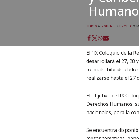
Humano
Inicio
»
Noticias
»
Evento
»
I
El "IX Coloquio de la
desarrollará el 27, 28 
formato híbrido dado qu
realizarse hasta el 27 
El objetivo del IX Colo
Derechos Humanos, su i
nacionales, para la con
Se encuentra disponible
mesas temáticas, pane