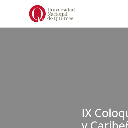
Ir
al
contenido
IX Coloq
y Caribe