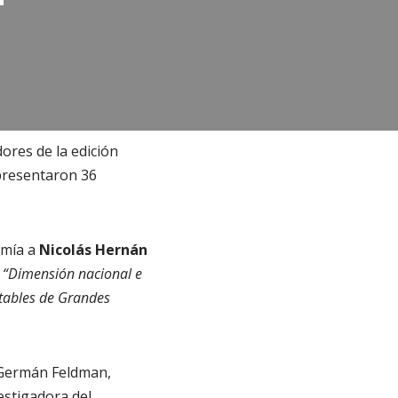
ores de la edición
 presentaron 36
omía a
Nicolás Hernán
:
“Dimensión nacional e
ntables de Grandes
 Germán Feldman,
estigadora del