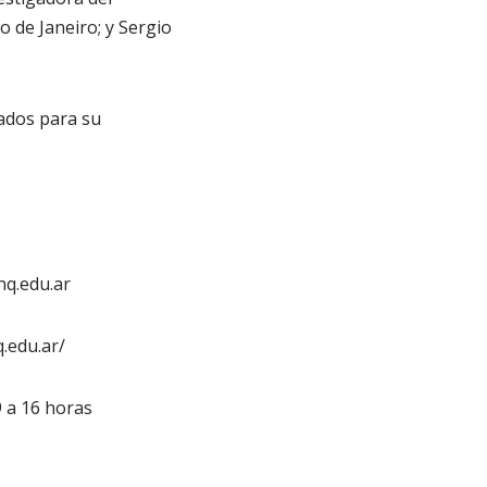
 de Janeiro; y Sergio
ados para su
q.edu.ar
.edu.ar/
9 a 16 horas