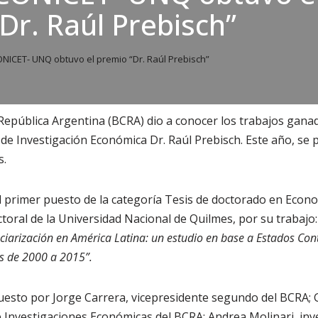
Dr. Raúl Prebisch”
NICET- UNQ obtuvo el premio “Dr. Raúl Prebisch”
 República Argentina (BCRA) dio a conocer los trabajos ganad
de Investigación Económica Dr. Raúl Prebisch. Este año, se
s.
l primer puesto de la categoría Tesis de doctorado en Econ
toral de la Universidad Nacional de Quilmes, por su trabajo
nciarización en América Latina: un estudio en base a Estados Co
s de 2000 a 2015”.
uesto por Jorge Carrera, vicepresidente segundo del BCRA;
 Investigaciones Económicas del BCRA; Andrea Molinari, inv