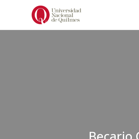
Ir
al
contenido
Becario