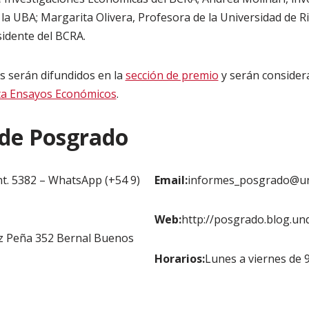
a UBA; Margarita Olivera, Profesora de la Universidad de Rio
idente del BCRA.
s serán difundidos en la
sección de premio
y serán consider
ta Ensayos Económicos
.
 de Posgrado
nt. 5382 – WhatsApp (+54 9)
Email:
informes_posgrado@un
Web:
http://posgrado.blog.unq
z Peña 352 Bernal Buenos
Horarios:
Lunes a viernes de 