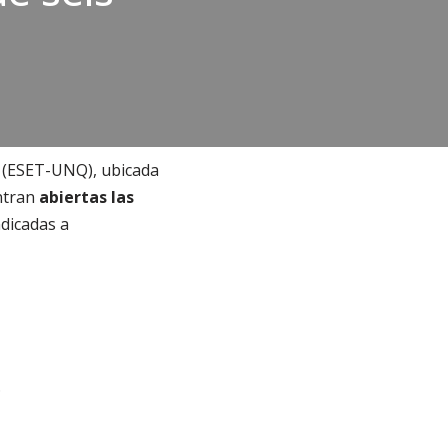
s (ESET-UNQ), ubicada
ntran
abiertas las
ndicadas a
.