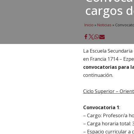
cargos d
Inicio
»
Noticias
»
Convocator
La Escuela Secundaria
en Francia 1714 – Ezpe
convocatorias para l
continuación.
Ciclo Superior – Orie
Convocatoria 1
:
– Cargo: Profesor/a hor
– Carga horaria total: 
– Espacio curricular a 