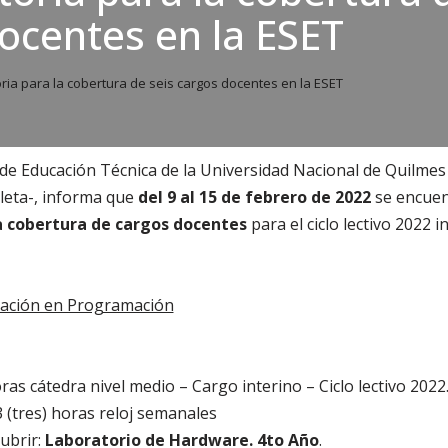
ocentes en la ESET
ia para la cobertura de seis cargos docentes en la ESET
 de Educación Técnica de la Universidad Nacional de Quilme
leta-, informa que
del 9 al 15 de febrero de 2022
se encue
a cobertura de cargos docentes
para el ciclo lectivo 2022 i
ntación en Programación
as cátedra nivel medio – Cargo interino – Ciclo lectivo 2022
3 (tres) horas reloj semanales
cubrir:
Laboratorio de Hardware. 4to Año
.