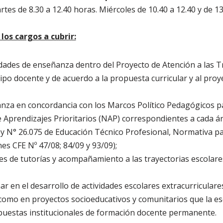
tes de 8.30 a 12.40 horas. Miércoles de 10.40 a 12.40 y de 13
los cargos a cubrir:
vidades de enseñanza dentro del Proyecto de Atención a las T
po docente y de acuerdo a la propuesta curricular y al proye
nza en concordancia con los Marcos Político Pedagógicos p
 Aprendizajes Prioritarios (NAP) correspondientes a cada ár
y N° 26.075 de Educación Técnico Profesional, Normativa pa
es CFE Nº 47/08; 84/09 y 93/09);
es de tutorías y acompañamiento a las trayectorias escolares
r en el desarrollo de actividades escolares extracurriculare
sí como en proyectos socioeducativos y comunitarios que la es
opuestas institucionales de formación docente permanente.