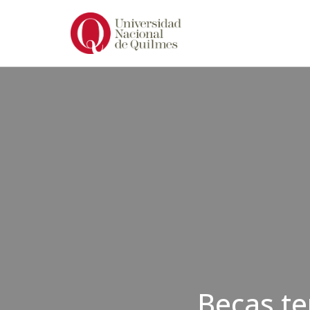
Ir
al
contenido
Becas te