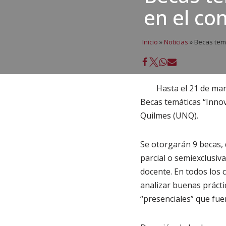
en el co
Inicio
»
Noticias
»
Becas temá
Hasta el 21 de mar
Becas temáticas “Innov
Quilmes (UNQ).
Se otorgarán 9 becas, 
parcial o semiexclusiv
docente. En todos los 
analizar buenas prácti
“presenciales” que fue