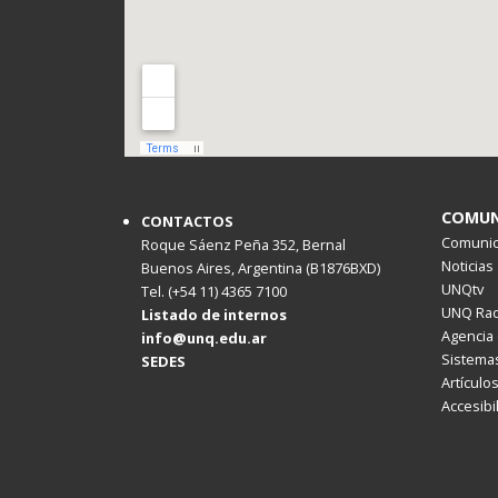
COMUN
CONTACTOS
Comunica
Roque Sáenz Peña 352, Bernal
Noticias
Buenos Aires, Argentina (B1876BXD)
UNQtv
Tel. (+54 11) 4365 7100
UNQ Rad
Listado de internos
Agencia 
info@unq.edu.ar
Sistemas
SEDES
Artículo
Accesibi