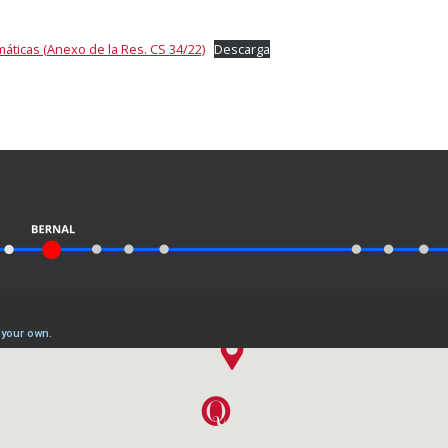
áticas (Anexo de la Res. CS 34/22)
Descarga