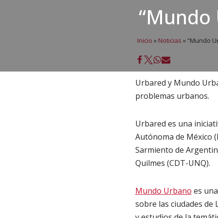
“Mundo 
Inicio
»
Noticias
»
“Mundo Ur
Urbared y Mundo Urban
problemas urbanos.
Urbared es una iniciati
Autónoma de México (I
Sarmiento de Argentina
Quilmes (CDT-UNQ).
Mundo Urbano
es una 
sobre las ciudades de 
y estudios de la temát