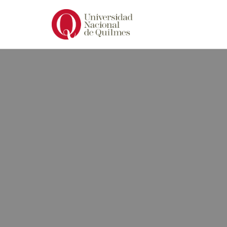
Ir
al
contenido