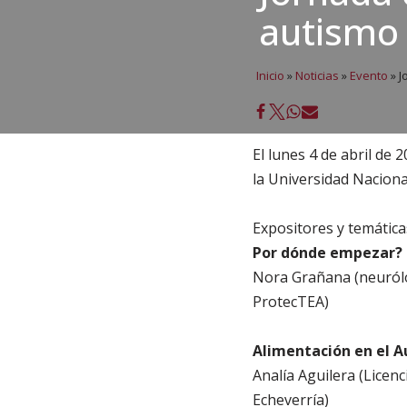
autismo
Inicio
»
Noticias
»
Evento
»
J
El lunes 4 de abril de 
la Universidad Naciona
Expositores y temática
Por dónde empezar? 
Nora Grañana (neurólog
ProtecTEA)
Alimentación en el A
Analía Aguilera (Licen
Echeverría)