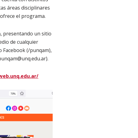
as áreas disciplinares
 ofrece el programa.
 presentando un sitio
edio de cualquier
mo Facebook (/punqam),
(punqam@unq.edu.ar).
web.unq.edu.ar/