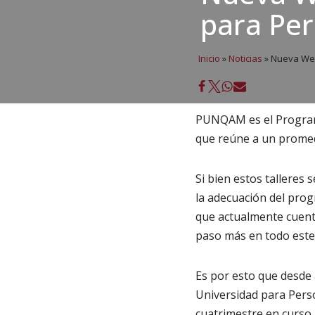
para Pe
Inicio
»
Noticias
»
Nueva Web
PUNQAM es el Programa
que reúne a un promedi
Si bien estos talleres
la adecuación del progr
que actualmente cuent
paso más en todo este 
Es por esto que desde 
Universidad para Perso
cuatrimestre en curso, 