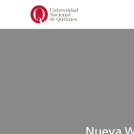
Ir
al
contenido
Nueva W