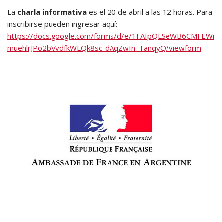
La
charla informativa
es el 20 de abril a las 12 horas. Para
inscribirse pueden ingresar aquí:
https://docs.google.com/forms/d/e/1FAIpQLSeWB6CMFEWi
muehlrJPo2bVvdfkWLQk8sc-dAqZwIn_TanqyQ/viewform