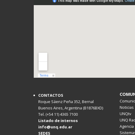
COMUN
CONTACTOS
Comunica
Roque Sáenz Peña 352, Bernal
Noticias
Buenos Aires, Argentina (B1876BXD)
UNQtv
Tel. (+54 11) 4365 7100
UNQ Rad
Listado de internos
Agencia 
info@unq.edu.ar
Sistemas
SEDES