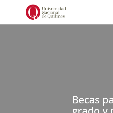
Ir
al
contenido
Becas pa
grado y 