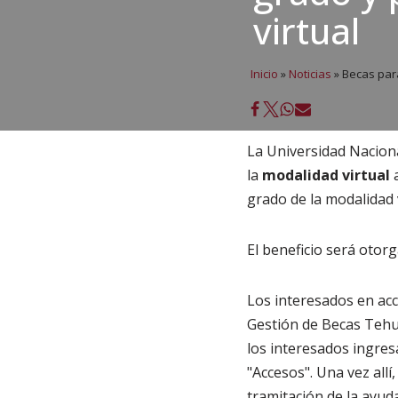
virtual
Inicio
»
Noticias
»
Becas para
La Universidad Nacion
la
modalidad virtual
a
grado de la modalidad 
El beneficio será otorg
Los interesados en acc
Gestión de Becas Tehu
los interesados ingres
"Accesos". Una vez all
tramitación de la ayuda