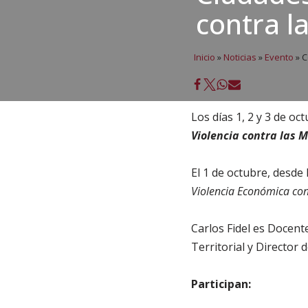
contra l
Inicio
»
Noticias
»
Evento
»
C
Los días 1, 2 y 3 de oc
Violencia contra las 
El 1 de octubre, desde 
Violencia Económica con
Carlos Fidel es Docent
Territorial y Director 
Participan: