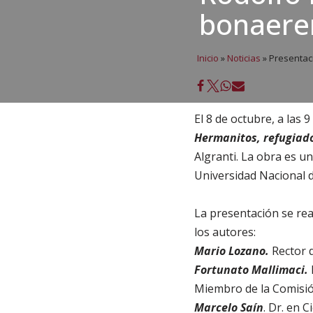
bonaere
Inicio
»
Noticias
»
Presentaci
El 8 de octubre, a las 
Hermanitos, refugiado
Algranti. La obra es u
Universidad Nacional 
La presentación se rea
los autores:
Mario Lozano.
Rector d
Fortunato Mallimaci.
Miembro de la Comisió
Marcelo Saín
. Dr. en 