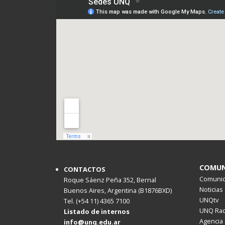
COMUN
CONTACTOS
Comunica
Roque Sáenz Peña 352, Bernal
Noticias
Buenos Aires, Argentina (B1876BXD)
UNQtv
Tel. (+54 11) 4365 7100
UNQ Rad
Listado de internos
Agencia 
info@unq.edu.ar