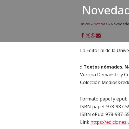
Novedade
Inicio
»
Noticias
»
Novedades 
La Editorial de la Uni
:: Textos nómades. N
Verona Demaestri y Cor
Colección Medios&red
Formato papel y epub
ISBN papel: 978-987-5
ISBN ePub: 978-987-5
Link
https://ediciones