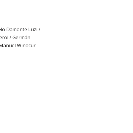
celo Damonte Luzi /
uerol / Germán
/ Manuel Winocur