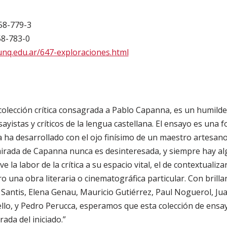
58-779-3
58-783-0
.unq.edu.ar/647-exploraciones.html
a colección crítica consagrada a Pablo Capanna, es un humilde
yistas y críticos de la lengua castellana. El ensayo es una 
 ha desarrollado con el ojo finísimo de un maestro artesan
 mirada de Capanna nunca es desinteresada, y siempre hay alg
 la labor de la crítica a su espacio vital, el de contextualiza
o una obra literaria o cinematográfica particular. Con brill
 Santis, Elena Genau, Mauricio Gutiérrez, Paul Noguerol, J
lo, y Pedro Perucca, esperamos que esta colección de ensay
rada del iniciado.”