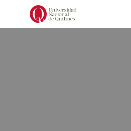
Ir
al
contenido