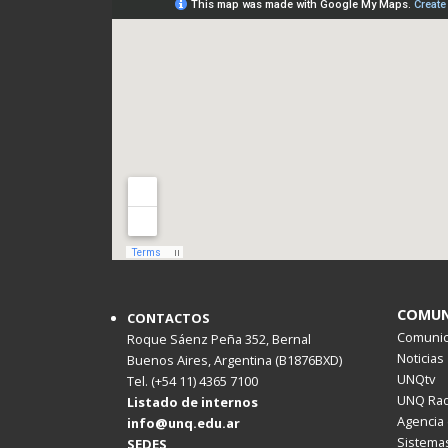
COMUN
CONTACTOS
Comunica
Roque Sáenz Peña 352, Bernal
Noticias
Buenos Aires, Argentina (B1876BXD)
UNQtv
Tel. (+54 11) 4365 7100
UNQ Rad
Listado de internos
Agencia 
info@unq.edu.ar
Sistemas
SEDES