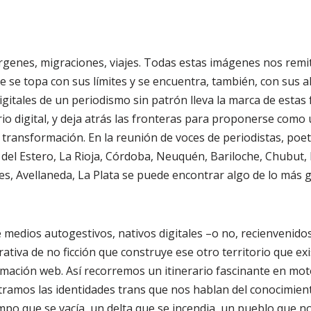
genes, migraciones, viajes. Todas estas imágenes nos remit
e se topa con sus límites y se encuentra, también, con sus a
gitales de un periodismo sin patrón lleva la marca de estas
rio digital, y deja atrás las fronteras para proponerse como
transformación. En la reunión de voces de periodistas, poeta
el Estero, La Rioja, Córdoba, Neuquén, Bariloche, Chubut, 
es, Avellaneda, La Plata se puede encontrar algo de lo más g
 medios autogestivos, nativos digitales –o no, recienvenido
tiva de no ficción que construye ese otro territorio que exi
formación web. Así recorremos un itinerario fascinante en m
ramos las identidades trans que nos hablan del conocimient
mpo que se vacía, un delta que se incendia, un pueblo que no