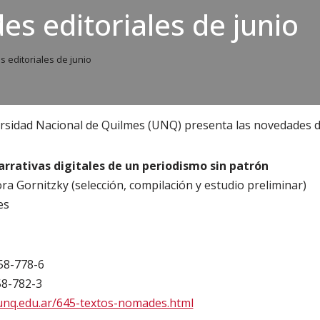
s editoriales de junio
editoriales de junio
versidad Nacional de Quilmes (UNQ) presenta las novedades d
arrativas digitales de un periodismo sin patrón
a Gornitzky (selección, compilación y estudio preliminar)
es
58-778-6
58-782-3
.unq.edu.ar/645-textos-nomades.html