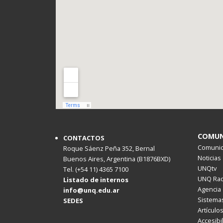
COMUN
CONTACTOS
Comunica
Roque Sáenz Peña 352, Bernal
Noticias
Buenos Aires, Argentina (B1876BXD)
UNQtv
Tel. (+54 11) 4365 7100
UNQ Rad
Listado de internos
Agencia 
info@unq.edu.ar
Sistemas
SEDES
Artículo
Accesibi