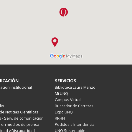
ICACIÓN
SERVICIOS
ción Institucional
Biblioteca Laura Manzo
Mi UNQ
Campus Virtual
io
Buscador de Carreras
de Noticias Científicas
Expo UNQ
 - Serv. de comunicación
RRHH
s en medios de prensa
Pedidos a Intendencia
lidad y Discapacidad
UNQ Sustentable