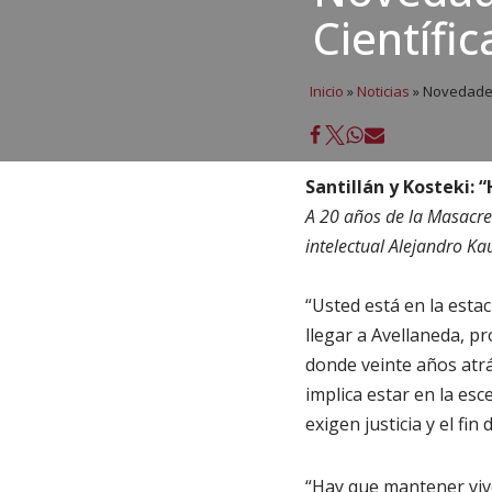
Científi
Inicio
»
Noticias
»
Novedades 
Santillán y Kosteki: 
A 20 años de la Masacre
intelectual Alejandro K
“Usted está en la estac
llegar a Avellaneda, pr
donde veinte años atrás
implica estar en la es
exigen justicia y el fin
“Hay que mantener viv