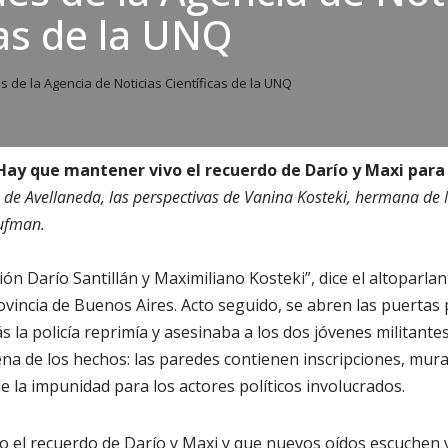
cas de la UNQ
de la Agencia de Noticias Científicas de la UNQ
“Hay que mantener vivo el recuerdo de Darío y Maxi para
 de Avellaneda, las perspectivas de Vanina Kosteki, hermana de 
aufman.
ión Darío Santillán y Maximiliano Kosteki”, dice el altoparlan
ovincia de Buenos Aires. Acto seguido, se abren las puertas 
 la policía reprimía y asesinaba a los dos jóvenes militantes
cena de los hechos: las paredes contienen inscripciones, mur
 de la impunidad para los actores políticos involucrados.
o el recuerdo de Darío y Maxi y que nuevos oídos escuchen 