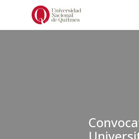
Ir
al
contenido
Convocat
Universi