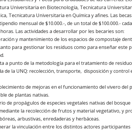
tura Universitaria en Biotecnología, Tecnicatura Universita
ca, Tecnicatura Universitaria en Química y afines. Las beca
ipendio mensual de $10.000.-, de un total de $100.000.- cad
oras. Las actividades a desarrollar por les becaries son:
ración y mantenimiento de los espacios de compostaje dentr
tanto para gestionar los residuos como para enseñar este p
d.
a a punto de la metodología para el tratamiento de residuo
a de la UNQ: recolección, transporte, disposición y control 
blecimiento de mejoras en el funcionamiento del vivero del 
ble de plantas nativas.
io de propágulos de especies vegetales nativas del bosque
mediante la recolección de frutos y material vegetativo, y p
bóreas, arbustivas, enredaderas y herbáceas.
erar la vinculación entre los distintos actores participante