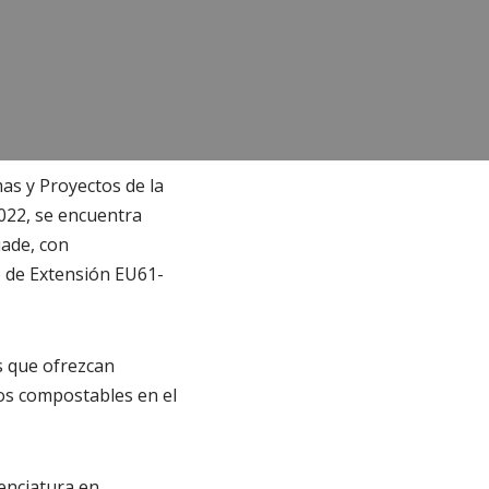
as y Proyectos de la
2022, se encuentra
uade, con
to de Extensión EU61-
es que ofrezcan
uos compostables en el
enciatura en