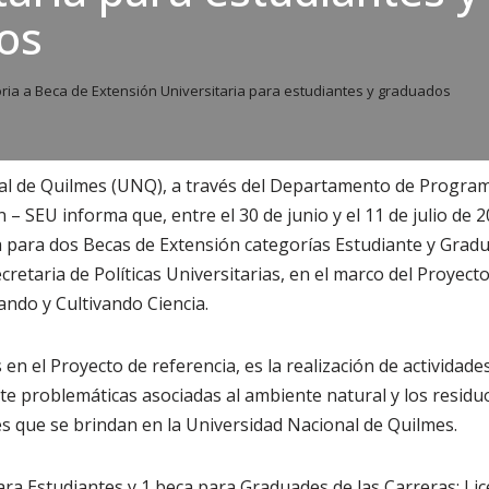
os
ia a Beca de Extensión Universitaria para estudiantes y graduados
al de Quilmes (UNQ), a través del Departamento de Program
 – SEU informa que, entre el 30 de junio y el 11 de julio de 
a para dos Becas de Extensión categorías Estudiante y Grad
cretaria de Políticas Universitarias, en el marco del Proyec
do y Cultivando Ciencia.
s en el Proyecto de referencia, es la realización de actividad
nte problemáticas asociadas al ambiente natural y los resid
es que se brindan en la Universidad Nacional de Quilmes.
ra Estudiantes y 1 beca para Graduades de las Carreras: Lic