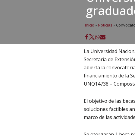
graduad
Inicio
»
Noticias
»
Convocator
La Universidad Nacion
Secretaria de Extensión
abierta la convocatori
financiamiento de la Se
UNQ14738 – Compostan
El objetivo de las beca
soluciones factibles a
marco de las actividad
Se otorgarán 1 beca pa