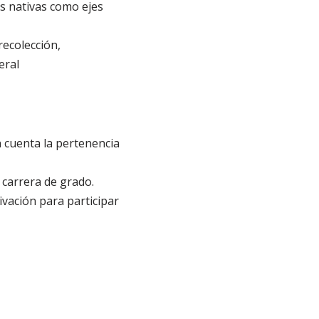
as nativas como ejes
recolección,
eral
 cuenta la pertenencia
 carrera de grado.
ivación para participar