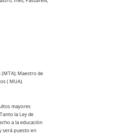
tro, Inés; Passarelli,
s (MTA); Maestro de
tos ( MUA).
dultos mayores
Tanto la Ley de
recho a la educación
 y será puesto en