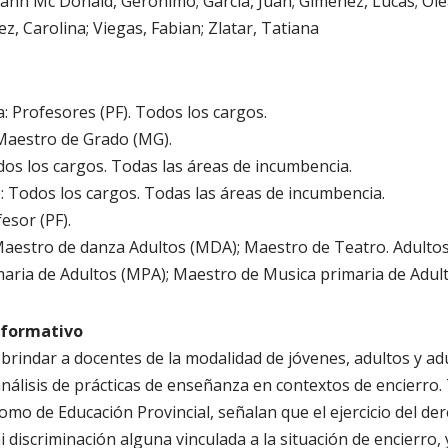
nn Mc Donald, Gerónimo; García, Juan; Giménez, Lucas; Oleas
ez, Carolina; Viegas, Fabian; Zlatar, Tatiana
: Profesores (PF). Todos los cargos.
 Maestro de Grado (MG).
os los cargos. Todas las áreas de incumbencia.
: Todos los cargos. Todas las áreas de incumbencia.
esor (PF).
 Maestro de danza Adultos (MDA); Maestro de Teatro. Adulto
maria de Adultos (MPA); Maestro de Musica primaria de Adul
o formativo
brindar a docentes de la modalidad de jóvenes, adultos y a
nálisis de prácticas de enseñanza en contextos de encierro. 
omo de Educación Provincial, señalan que el ejercicio del de
i discriminación alguna vinculada a la situación de encierro,