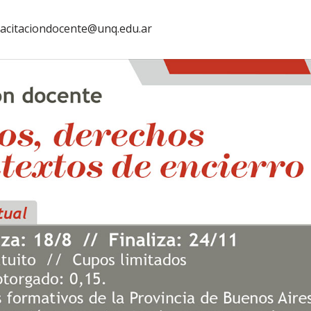
acitaciondocente@unq.edu.ar