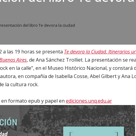
resentación del libro Te devora la ciudad
2 a las 19 horas se presenta
Te devora la Ciudad. Itinerarios u
 Buenos Aires
, de Ana Sánchez Trolliet. La presentación se re
rock en la calle", en el Museo Histórico Nacional, y constará 
autora, en compañía de Isabella Cosse, Abel Gilbert y Ana 
e la cultura rock.
ble en formato epub y papel en
ediciones.unq.edu.ar