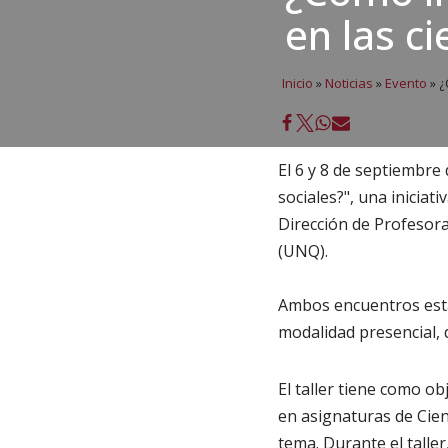
en las ci
Inicio
»
Noticias
»
Evento
»
¿
El 6 y 8 de septiembre 
sociales?", una iniciat
Dirección de Profesora
(UNQ).
Ambos encuentros esta
modalidad presencial, d
El taller tiene como ob
en asignaturas de Cienc
tema. Durante el talle