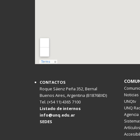
COMUN
CONTACTOS
Comunica
Roque Sáenz Peña 352, Bernal
Noticias
Buenos Aires, Argentina (B1876BXD)
UNQtv
Tel. (+54 11) 4365 7100
UNQ Rad
Listado de internos
Agencia 
info@unq.edu.ar
Sistemas
SEDES
Artículo
Accesibi