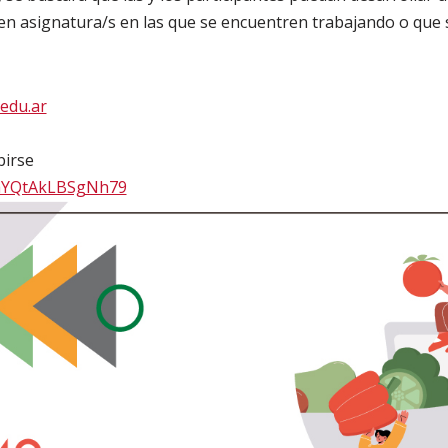
n en asignatura/s en las que se encuentren trabajando o que 
edu.ar
birse
PaYQtAkLBSgNh79