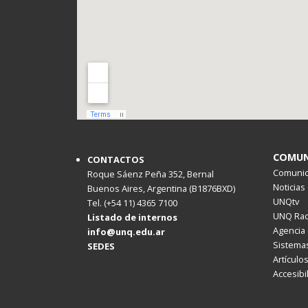
COMUN
CONTACTOS
Comunica
Roque Sáenz Peña 352, Bernal
Noticias
Buenos Aires, Argentina (B1876BXD)
UNQtv
Tel. (+54 11) 4365 7100
UNQ Rad
Listado de internos
Agencia 
info@unq.edu.ar
Sistemas
SEDES
Artículo
Accesibi