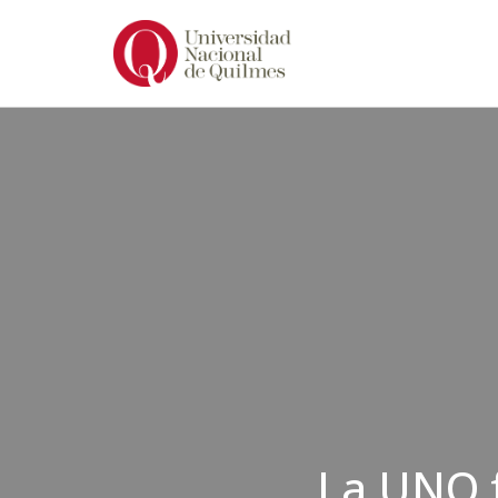
Ir
al
contenido
La UNQ f