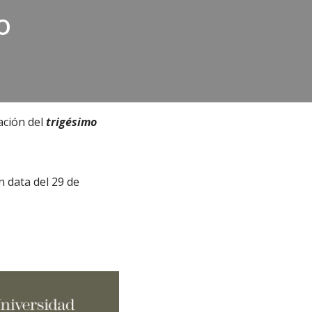
o
ración del
trigésimo
 data del 29 de