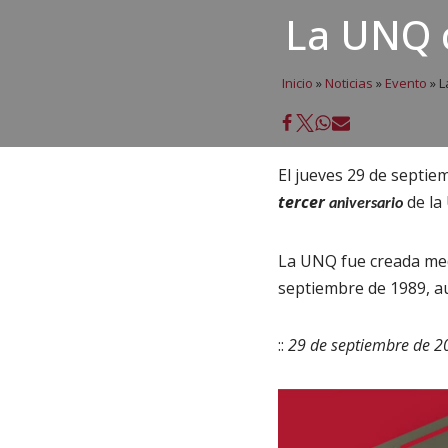
La UNQ c
Inicio
»
Noticias
»
Evento
»
L
El jueves 29 de septiem
tercer
de la
aniversario
La UNQ fue creada medi
septiembre de 1989, a
::
29 de septiembre de 20