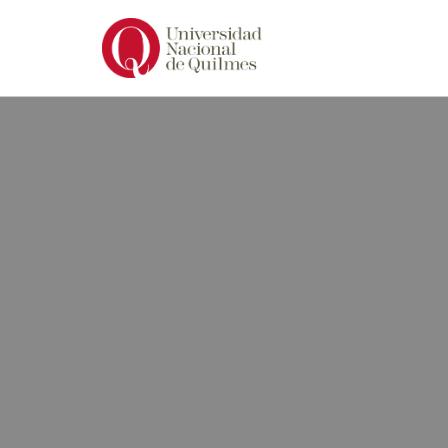
Ir
al
contenido