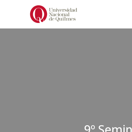
Ir
al
contenido
9º Semin