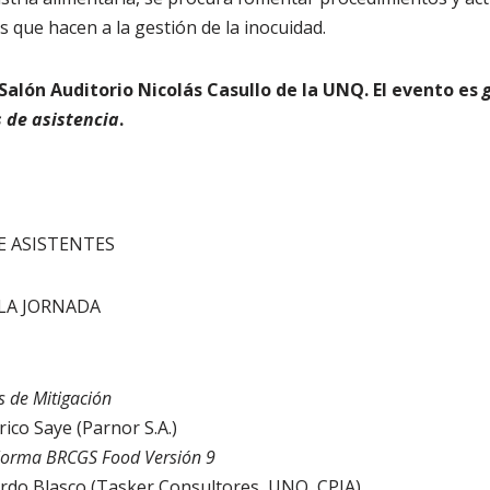
 que hacen a la gestión de la inocuidad.
l Salón Auditorio Nicolás Casullo de la UNQ. El evento es
s de asistencia
.
E ASISTENTES
 LA JORNADA
 de Mitigación
ico Saye (Parnor S.A.)
Norma BRCGS Food Versión 9
ardo Blasco (Tasker Consultores, UNQ, CPIA)