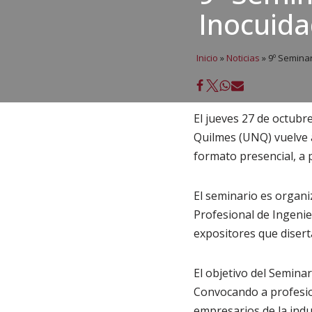
Inocuida
Inicio
»
Noticias
»
9º Seminar
El jueves 27 de octubr
Quilmes (UNQ) vuelve a
formato presencial, a p
El seminario es organi
Profesional de Ingenie
expositores que diserta
El objetivo del Seminar
Convocando a profesion
empresarios de la indu