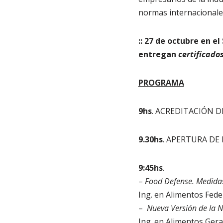
normas internacionales
:: 27 de octubre en e
entregan
certificado
PROGRAMA
9hs
. ACREDITACIÓN D
9.30hs
. APERTURA DE
9:45hs
.
–
Food Defense. Medidas
Ing. en Alimentos Feder
–
Nueva Versión de la 
Ing. en Alimentos Ger