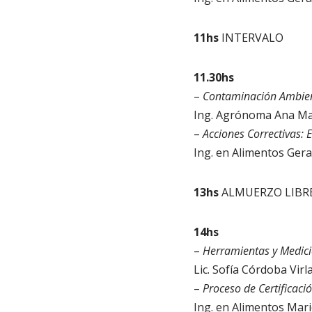
11hs
INTERVALO
11.30hs
–
Contaminación Ambient
Ing. Agrónoma Ana M
–
Acciones Correctivas:
Ing. en Alimentos Ger
13hs
ALMUERZO LIBR
14hs
–
Herramientas y Medici
Lic. Sofía Córdoba Vir
–
Proceso de Certificac
Ing. en Alimentos Mar