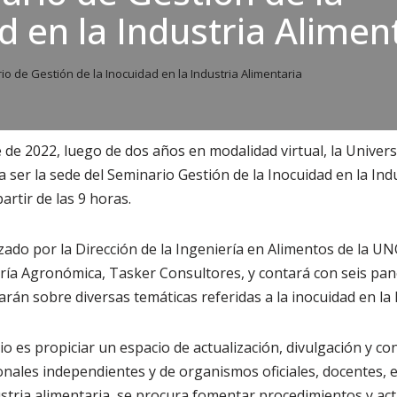
d en la Industria Alimen
io de Gestión de la Inocuidad en la Industria Alimentaria
e de 2022, luego de dos años en modalidad virtual, la Univer
 ser la sede del Seminario Gestión de la Inocuidad en la Ind
artir de las 9 horas.
zado por la Dirección de la Ingeniería en Alimentos de la UN
ría Agronómica, Tasker Consultores, y contará con seis pan
rán sobre diversas temáticas referidas a la inocuidad en la 
io es propiciar un espacio de actualización, divulgación y co
ales independientes y de organismos oficiales, docentes, e
stria alimentaria, se procura fomentar procedimientos y act